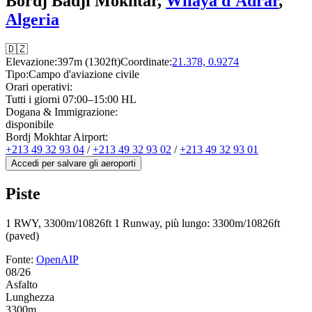
Bordj Badji Mokhtar,
Wilaya d'Adrar
,
Algeria
🇩🇿
Elevazione:
397m (1302ft)
Coordinate:
21.378, 0.9274
Tipo:
Campo d'aviazione civile
Orari operativi:
Tutti i giorni 07:00–15:00 HL
Dogana & Immigrazione:
disponibile
Bordj Mokhtar Airport:
+213 49 32 93 04
/
+213 49 32 93 02
/
+213 49 32 93 01
Accedi per salvare gli aeroporti
Piste
1 RWY, 3300m/10826ft
1 Runway, più lungo: 3300m/10826ft
(paved)
Fonte:
OpenAIP
08/26
Asfalto
Lunghezza
3300m