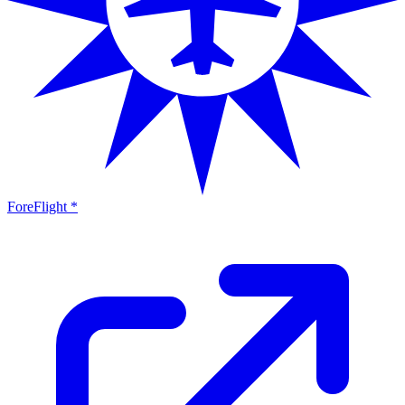
ForeFlight *