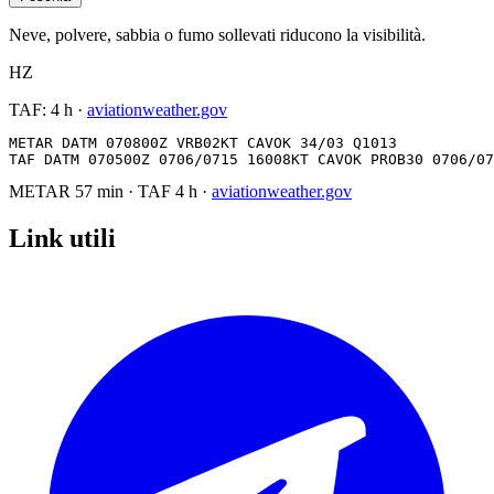
Neve, polvere, sabbia o fumo sollevati riducono la visibilità.
HZ
TAF:
4 h
·
aviationweather.gov
METAR DATM 070800Z VRB02KT CAVOK 34/03 Q1013

TAF DATM 070500Z 0706/0715 16008KT CAVOK PROB30 0706/07
METAR
57 min
·
TAF
4 h
·
aviationweather.gov
Link utili