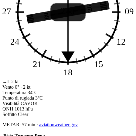
26
2 kt
27
09
08
24
12
21
15
18
→L 2 kt
Vento
0° · 2 kt
Temperatura
34°C
Punto di rugiada
3°C
Visibilità
CAVOK
QNH
1013 hPa
Soffitto
Clear
METAR:
57 min
·
aviationweather.gov
Pista
Traverso
Prua