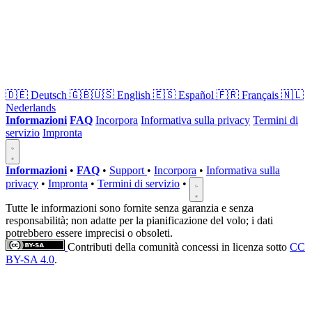
🇩🇪
Deutsch
🇬🇧🇺🇸
English
🇪🇸
Español
🇫🇷
Français
🇳🇱
Nederlands
Informazioni
FAQ
Incorpora
Informativa sulla privacy
Termini di
servizio
Impronta
Informazioni
•
FAQ
•
Support
•
Incorpora
•
Informativa sulla
privacy
•
Impronta
•
Termini di servizio
•
Tutte le informazioni sono fornite senza garanzia e senza
responsabilità; non adatte per la pianificazione del volo; i dati
potrebbero essere imprecisi o obsoleti.
Contributi della comunità concessi in licenza sotto
CC
BY-SA 4.0
.