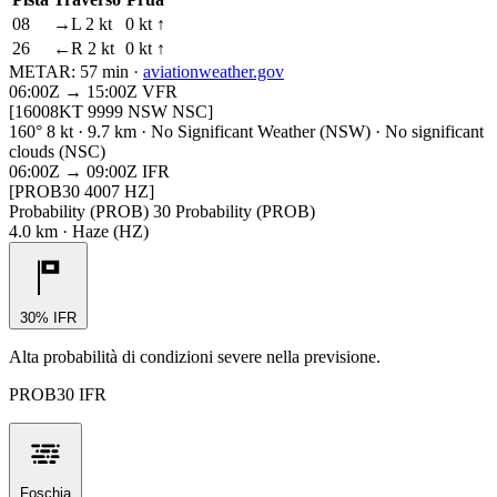
08
→L 2 kt
0 kt ↑
26
←R 2 kt
0 kt ↑
METAR:
57 min
·
aviationweather.gov
06:00Z → 15:00Z
VFR
[16008KT 9999 NSW NSC]
160° 8 kt · 9.7 km · No Significant Weather (NSW) · No significant
clouds (NSC)
06:00Z → 09:00Z
IFR
[PROB30 4007 HZ]
Probability (PROB) 30 Probability (PROB)
4.0 km · Haze (HZ)
30% IFR
Alta probabilità di condizioni severe nella previsione.
PROB30 IFR
Foschia