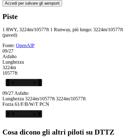
Accedi per salvare gli aeroporti
Piste
1 RWY, 3224m/10577ft
1 Runway, più lungo: 3224m/10577ft
(paved)
Fonte:
OpenAIP
09/27
Asfalto
Lunghezza
3224m
10577ft
09
27
09/27
Asfalto
Lunghezza
3224m/10577ft
3224m/10577ft
Forza
61/F/B/W/T
PCN
09
27
Cosa dicono gli altri piloti su DTTZ