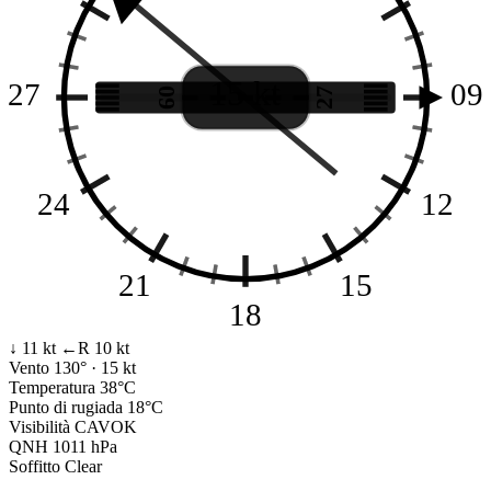
15 kt
27
09
09
27
24
12
21
15
18
↓ 11 kt
←R 10 kt
Vento
130° · 15 kt
Temperatura
38°C
Punto di rugiada
18°C
Visibilità
CAVOK
QNH
1011 hPa
Soffitto
Clear