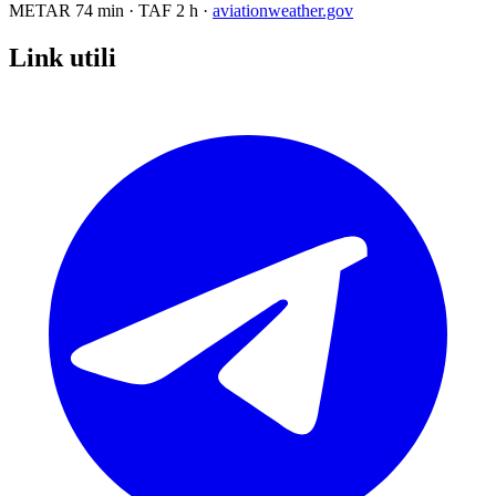
METAR
74 min
·
TAF
2 h
·
aviationweather.gov
Link utili