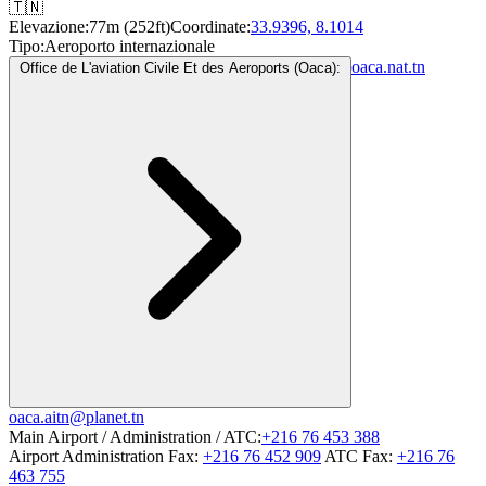
🇹🇳
Elevazione:
77m (252ft)
Coordinate:
33.9396, 8.1014
Tipo:
Aeroporto internazionale
oaca.nat.tn
Office de L'aviation Civile Et des Aeroports (Oaca):
oaca.aitn@planet.tn
Main Airport / Administration / ATC:
+216 76 453 388
Airport Administration Fax:
+216 76 452 909
ATC Fax:
+216 76
463 755