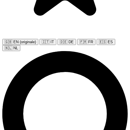
🇬🇧 EN (originale)
🇮🇹 IT
🇩🇪 DE
🇫🇷 FR
🇪🇸 ES
🇳🇱 NL