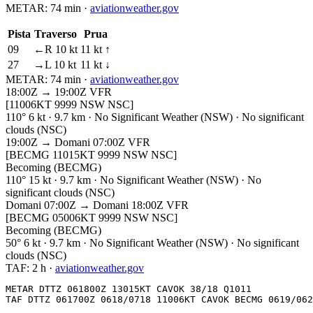
METAR:
74 min
·
aviationweather.gov
Pista
Traverso
Prua
09
←R 10 kt
11 kt ↑
27
→L 10 kt
11 kt ↓
METAR:
74 min
·
aviationweather.gov
18:00Z → 19:00Z
VFR
[11006KT 9999 NSW NSC]
110° 6 kt · 9.7 km · No Significant Weather (NSW) · No significant
clouds (NSC)
19:00Z → Domani 07:00Z
VFR
[BECMG 11015KT 9999 NSW NSC]
Becoming (BECMG)
110° 15 kt · 9.7 km · No Significant Weather (NSW) · No
significant clouds (NSC)
Domani 07:00Z → Domani 18:00Z
VFR
[BECMG 05006KT 9999 NSW NSC]
Becoming (BECMG)
50° 6 kt · 9.7 km · No Significant Weather (NSW) · No significant
clouds (NSC)
TAF:
2 h
·
aviationweather.gov
METAR DTTZ 061800Z 13015KT CAVOK 38/18 Q1011

TAF DTTZ 061700Z 0618/0718 11006KT CAVOK BECMG 0619/062