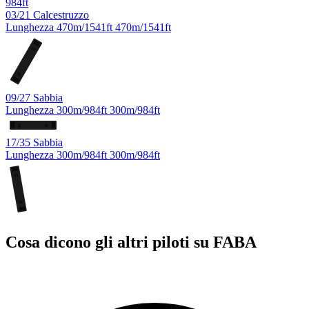
984ft
03/21
Calcestruzzo
Lunghezza
470m/1541ft
470m/1541ft
21
03
09/27
Sabbia
Lunghezza
300m/984ft
300m/984ft
09
27
17/35
Sabbia
Lunghezza
300m/984ft
300m/984ft
17
35
Cosa dicono gli altri piloti su FABA