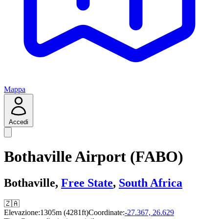
Mappa
Accedi
Bothaville Airport (FABO)
Bothaville,
Free State
,
South Africa
🇿🇦
Elevazione:
1305m (4281ft)
Coordinate:
-27.367, 26.629