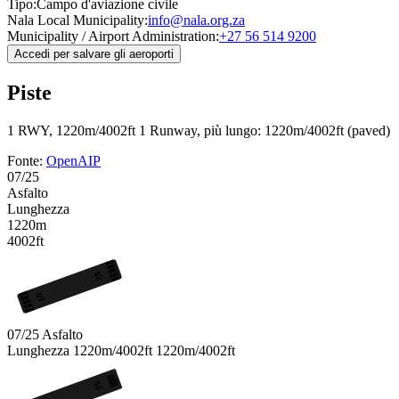
Tipo:
Campo d'aviazione civile
Nala Local Municipality:
info@nala.org.za
Municipality / Airport Administration:
+27 56 514 9200
Accedi per salvare gli aeroporti
Piste
1 RWY, 1220m/4002ft
1 Runway, più lungo: 1220m/4002ft (paved)
Fonte:
OpenAIP
07/25
Asfalto
Lunghezza
1220m
4002ft
25
07
07/25
Asfalto
Lunghezza
1220m/4002ft
1220m/4002ft
25