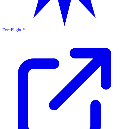
ForeFlight *