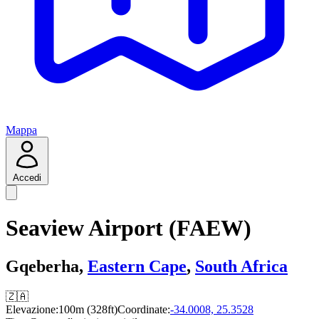
Mappa
Accedi
Seaview Airport (FAEW)
Gqeberha,
Eastern Cape
,
South Africa
🇿🇦
Elevazione:
100m (328ft)
Coordinate:
-34.0008, 25.3528