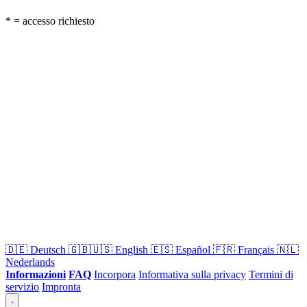
* = accesso richiesto
🇩🇪
Deutsch
🇬🇧🇺🇸
English
🇪🇸
Español
🇫🇷
Français
🇳🇱
Nederlands
Informazioni
FAQ
Incorpora
Informativa sulla privacy
Termini di
servizio
Impronta