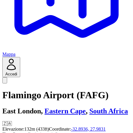
Mappa
Accedi
Flamingo Airport (FAFG)
East London,
Eastern Cape
,
South Africa
🇿🇦
Elevazione:
132m (433ft)
Coordinate:
-32.8936, 27.9831