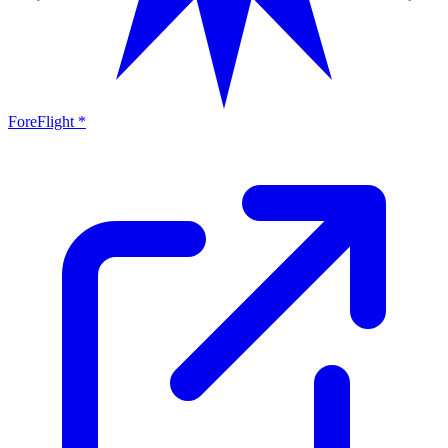
ForeFlight *