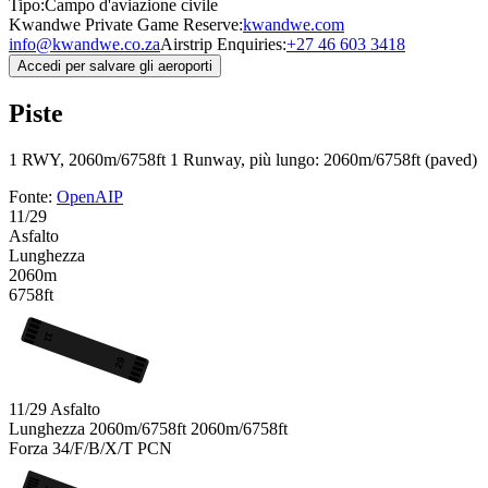
Tipo:
Campo d'aviazione civile
Kwandwe Private Game Reserve:
kwandwe.com
info@kwandwe.co.za
Airstrip Enquiries:
+27 46 603 3418
Accedi per salvare gli aeroporti
Piste
1 RWY, 2060m/6758ft
1 Runway, più lungo: 2060m/6758ft (paved)
Fonte:
OpenAIP
11/29
Asfalto
Lunghezza
2060m
6758ft
11
29
11/29
Asfalto
Lunghezza
2060m/6758ft
2060m/6758ft
Forza
34/F/B/X/T
PCN