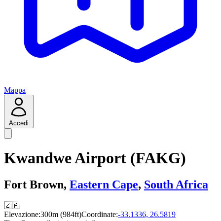
Mappa
Accedi
Kwandwe Airport (FAKG)
Fort Brown,
Eastern Cape
,
South Africa
🇿🇦
Elevazione:
300m (984ft)
Coordinate:
-33.1336, 26.5819