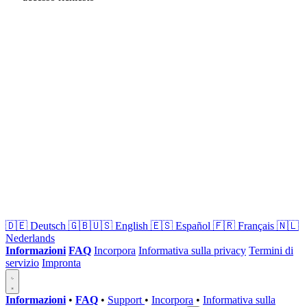
🇩🇪
Deutsch
🇬🇧🇺🇸
English
🇪🇸
Español
🇫🇷
Français
🇳🇱
Nederlands
Informazioni
FAQ
Incorpora
Informativa sulla privacy
Termini di
servizio
Impronta
Informazioni
•
FAQ
•
Support
•
Incorpora
•
Informativa sulla