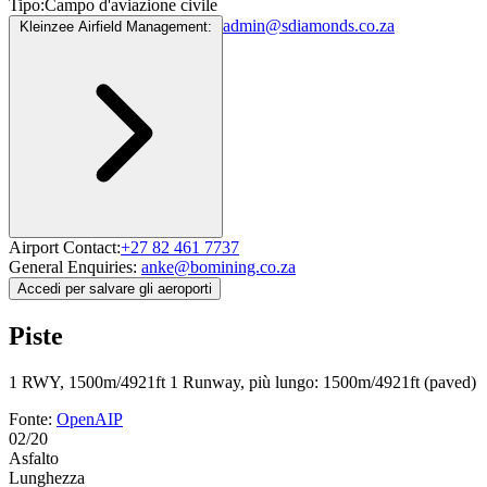
Tipo:
Campo d'aviazione civile
admin@sdiamonds.co.za
Kleinzee Airfield Management:
Airport Contact:
+27 82 461 7737
General Enquiries:
anke@bomining.co.za
Accedi per salvare gli aeroporti
Piste
1 RWY, 1500m/4921ft
1 Runway, più lungo: 1500m/4921ft (paved)
Fonte:
OpenAIP
02/20
Asfalto
Lunghezza