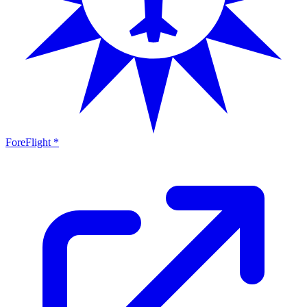
ForeFlight *