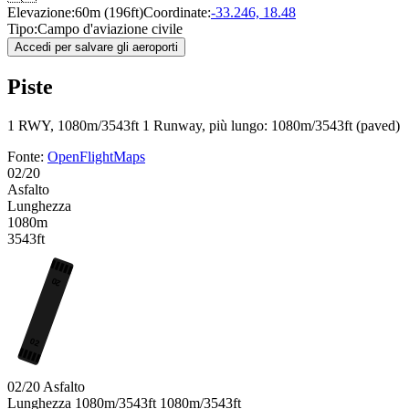
Elevazione:
60m (196ft)
Coordinate:
-33.246, 18.48
Tipo:
Campo d'aviazione civile
Accedi per salvare gli aeroporti
Piste
1 RWY, 1080m/3543ft
1 Runway, più lungo: 1080m/3543ft (paved)
Fonte:
OpenFlightMaps
02/20
Asfalto
Lunghezza
1080m
3543ft
20
02
02/20
Asfalto
Lunghezza
1080m/3543ft
1080m/3543ft