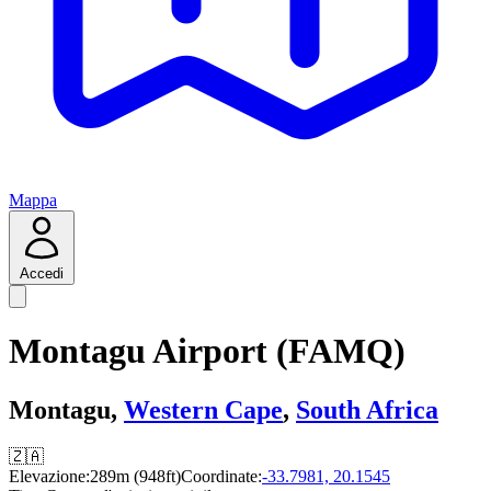
Mappa
Accedi
Montagu Airport (FAMQ)
Montagu,
Western Cape
,
South Africa
🇿🇦
Elevazione:
289m (948ft)
Coordinate:
-33.7981, 20.1545