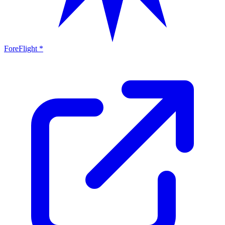
ForeFlight *