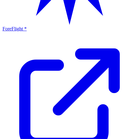
ForeFlight *