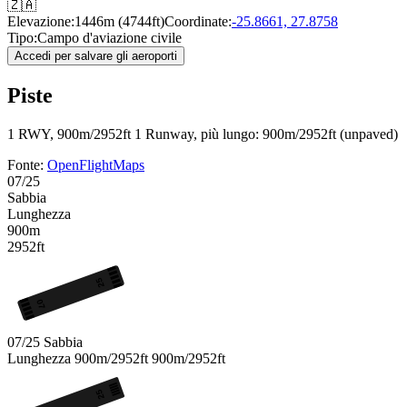
🇿🇦
Elevazione:
1446m (4744ft)
Coordinate:
-25.8661, 27.8758
Tipo:
Campo d'aviazione civile
Accedi per salvare gli aeroporti
Piste
1 RWY, 900m/2952ft
1 Runway, più lungo: 900m/2952ft (unpaved)
Fonte:
OpenFlightMaps
07/25
Sabbia
Lunghezza
900m
2952ft
25
07
07/25
Sabbia
Lunghezza
900m/2952ft
900m/2952ft
25