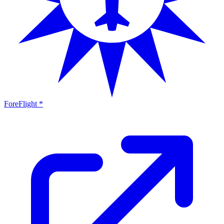
ForeFlight *