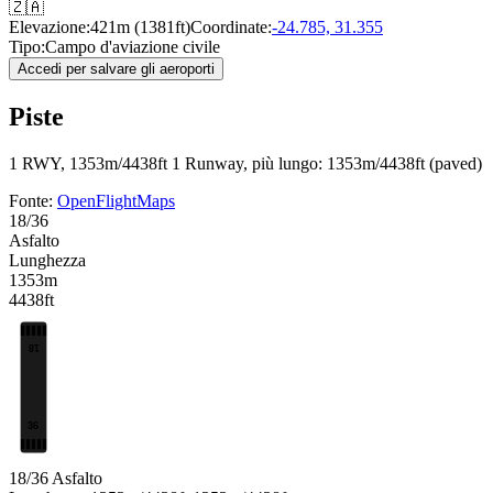
🇿🇦
Elevazione:
421m (1381ft)
Coordinate:
-24.785, 31.355
Tipo:
Campo d'aviazione civile
Accedi per salvare gli aeroporti
Piste
1 RWY, 1353m/4438ft
1 Runway, più lungo: 1353m/4438ft (paved)
Fonte:
OpenFlightMaps
18/36
Asfalto
Lunghezza
1353m
4438ft
18
36
18/36
Asfalto