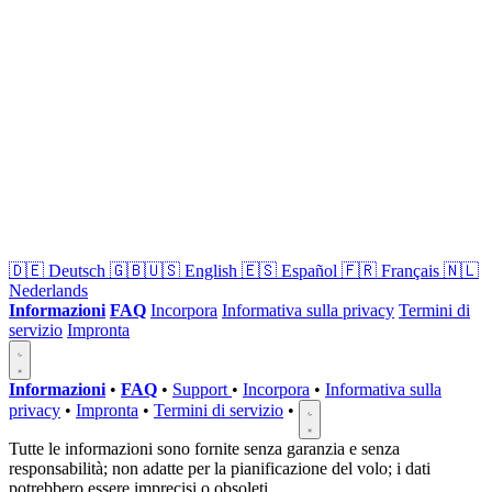
🇩🇪
Deutsch
🇬🇧🇺🇸
English
🇪🇸
Español
🇫🇷
Français
🇳🇱
Nederlands
Informazioni
FAQ
Incorpora
Informativa sulla privacy
Termini di
servizio
Impronta
Informazioni
•
FAQ
•
Support
•
Incorpora
•
Informativa sulla
privacy
•
Impronta
•
Termini di servizio
•
Tutte le informazioni sono fornite senza garanzia e senza
responsabilità; non adatte per la pianificazione del volo; i dati
potrebbero essere imprecisi o obsoleti.