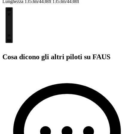
Lunghezza
1353m/4438ft
1353m/4438ft
18
36
Cosa dicono gli altri piloti su FAUS