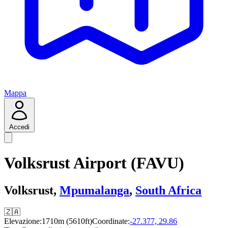
Mappa
Accedi
Volksrust Airport (FAVU)
Volksrust,
Mpumalanga
,
South Africa
🇿🇦
Elevazione:
1710m (5610ft)
Coordinate:
-27.377, 29.86