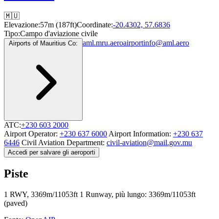
🇲🇺
Elevazione:
57m (187ft)
Coordinate:
-20.4302, 57.6836
Tipo:
Campo d'aviazione civile
aml.mru.aero
airportinfo@aml.aero
Airports of Mauritius Co:
ATC:
+230 603 2000
Airport Operator:
+230 637 6000
Airport Information:
+230 637
6446
Civil Aviation Department:
civil-aviation@mail.gov.mu
Accedi per salvare gli aeroporti
Piste
1 RWY, 3369m/11053ft
1 Runway, più lungo: 3369m/11053ft
(paved)