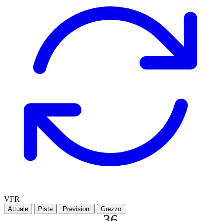
VFR
Attuale
Piste
Previsioni
Grezzo
36