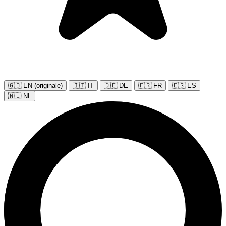
🇬🇧 EN (originale)
🇮🇹 IT
🇩🇪 DE
🇫🇷 FR
🇪🇸 ES
🇳🇱 NL