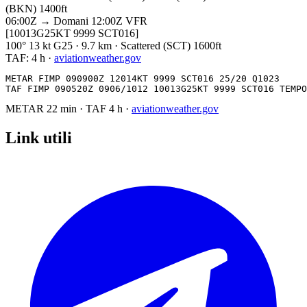
(BKN) 1400ft
06:00Z → Domani 12:00Z
VFR
[10013G25KT 9999 SCT016]
100° 13 kt G25 · 9.7 km · Scattered (SCT) 1600ft
TAF:
4 h
·
aviationweather.gov
METAR FIMP 090900Z 12014KT 9999 SCT016 25/20 Q1023

TAF FIMP 090520Z 0906/1012 10013G25KT 9999 SCT016 TEMPO
METAR
22 min
·
TAF
4 h
·
aviationweather.gov
Link utili