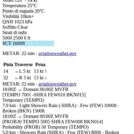
Vento
120° · 14 kt
Temperatura
25°C
Punto di rugiada
20°C
Visibilità
10km+
QNH
1023 hPa
Soffitto
Clear
Strati di nubi
5000
2500
0 ft
SCT 1600ft
METAR:
22 min
·
aviationweather.gov
Pista
Traverso
Prua
14
→L 5 kt
13 kt ↑
32
←R 5 kt
13 kt ↓
METAR:
22 min
·
aviationweather.gov
18:00Z → Domani 06:00Z
MVFR
[TEMPO 7001 -SHRA FEW010 BKN015]
Temporary (TEMPO)
7.0 km · Light Showers Rain (-SHRA) · Few (FEW) 1000ft ·
Broken (BKN) 1500ft
18:00Z → Domani 00:00Z
MVFR
[PROB30 TEMPO 5005 SHRA FEW008 BKN014]
Probability (PROB) 30 Temporary (TEMPO)
5.0 km · Showers Rain (SHRA) · Few (FEW) 800ft · Broken