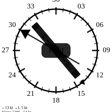
33
03
30
06
14
14 kt
27
09
32
24
12
21
15
18
↓ 13 kt
→L 5 kt