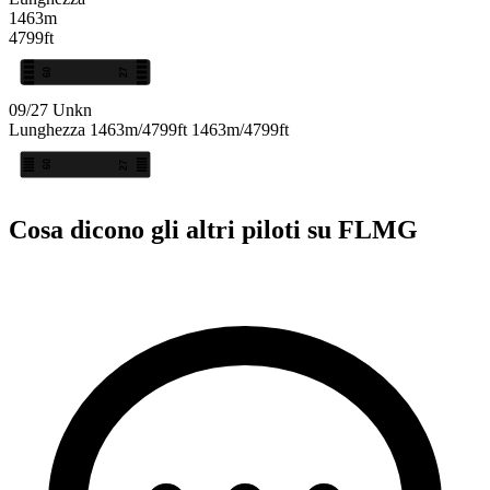
1463m
4799ft
09
27
09/27
Unkn
Lunghezza
1463m/4799ft
1463m/4799ft
09
27
Cosa dicono gli altri piloti su FLMG