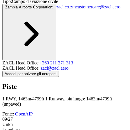
Tipo:
Campo d'aviazione civile
zacl.co.zm
customercare@zacl.aero
Zambia Airports Corporation:
ZACL Head Office:
+260 211 271 313
ZACL Head Office:
zacl@zacl.aero
Accedi per salvare gli aeroporti
Piste
1 RWY, 1463m/4799ft
1 Runway, più lungo: 1463m/4799ft
(unpaved)
Fonte:
OpenAIP
09/27
Unkn
Lunghezza