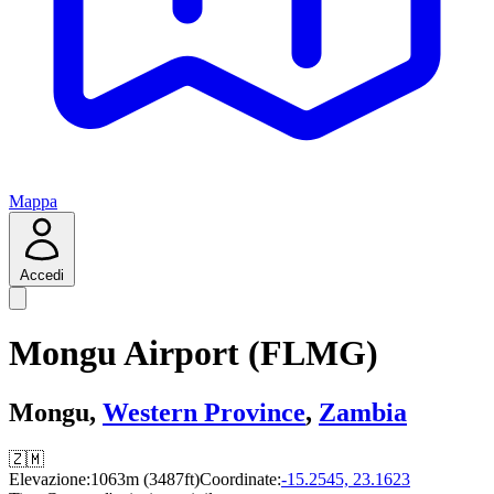
Mappa
Accedi
Mongu Airport (FLMG)
Mongu,
Western Province
,
Zambia
🇿🇲
Elevazione:
1063m (3487ft)
Coordinate:
-15.2545, 23.1623