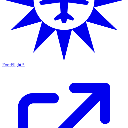
ForeFlight *