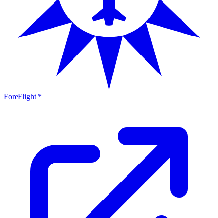
ForeFlight *