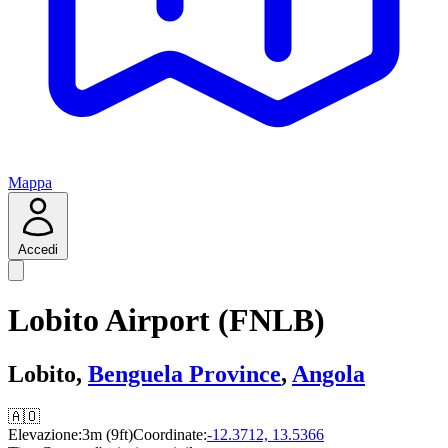
Mappa
Accedi
Lobito Airport (FNLB)
Lobito,
Benguela Province
,
Angola
🇦🇴
Elevazione:
3m (9ft)
Coordinate:
-12.3712, 13.5366