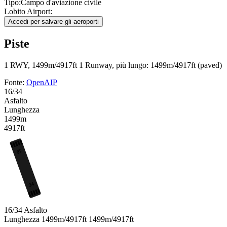
Tipo:
Campo d'aviazione civile
Lobito Airport:
Accedi per salvare gli aeroporti
Piste
1 RWY, 1499m/4917ft
1 Runway, più lungo: 1499m/4917ft (paved)
Fonte:
OpenAIP
16/34
Asfalto
Lunghezza
1499m
4917ft
16
34
16/34
Asfalto
Lunghezza
1499m/4917ft
1499m/4917ft