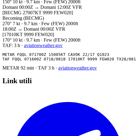
150° 10 kt · 9.7 km · Few (FEW) 2000ft
Domani 00:00Z → Domani 12:00Z
VFR
[BECMG 27007KT 9999 FEW020]
Becoming (BECMG)
270° 7 kt · 9.7 km · Few (FEW) 2000ft
18:00Z → Domani 00:00Z
VFR
[17010KT 9999 FEW020]
170° 10 kt · 9.7 km · Few (FEW) 2000ft
TAF:
3 h
·
aviationweather.gov
METAR FQQL 071700Z 15005KT CAVOK 22/17 Q1023

TAF FQQL 071600Z 0718/0818 17010KT 9999 FEW020 TX28/081
METAR
92 min
·
TAF
3 h
·
aviationweather.gov
Link utili