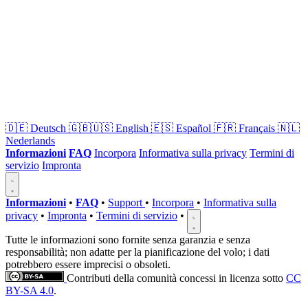
🇩🇪
Deutsch
🇬🇧🇺🇸
English
🇪🇸
Español
🇫🇷
Français
🇳🇱
Nederlands
Informazioni
FAQ
Incorpora
Informativa sulla privacy
Termini di
servizio
Impronta
Informazioni
•
FAQ
•
Support
•
Incorpora
•
Informativa sulla
privacy
•
Impronta
•
Termini di servizio
•
Tutte le informazioni sono fornite senza garanzia e senza
responsabilità; non adatte per la pianificazione del volo; i dati
potrebbero essere imprecisi o obsoleti.
Contributi della comunità concessi in licenza sotto
CC
BY-SA 4.0
.