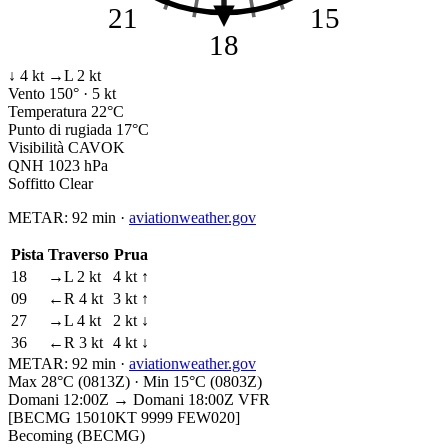
21
15
18
↓ 4 kt
→L 2 kt
Vento
150° · 5 kt
Temperatura
22°C
Punto di rugiada
17°C
Visibilità
CAVOK
QNH
1023 hPa
Soffitto
Clear
METAR:
92 min
·
aviationweather.gov
Pista
Traverso
Prua
18
→L 2 kt
4 kt ↑
09
←R 4 kt
3 kt ↑
27
→L 4 kt
2 kt ↓
36
←R 3 kt
4 kt ↓
METAR:
92 min
·
aviationweather.gov
Max 28°C (0813Z) · Min 15°C (0803Z)
Domani 12:00Z → Domani 18:00Z
VFR
[BECMG 15010KT 9999 FEW020]
Becoming (BECMG)