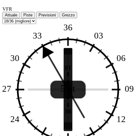
VFR
Attuale
Piste
Previsioni
Grezzo
36
33
03
30
06
18
5 kt
27
09
36
24
12