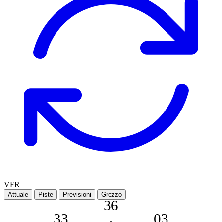
VFR
Attuale
Piste
Previsioni
Grezzo
36
33
03