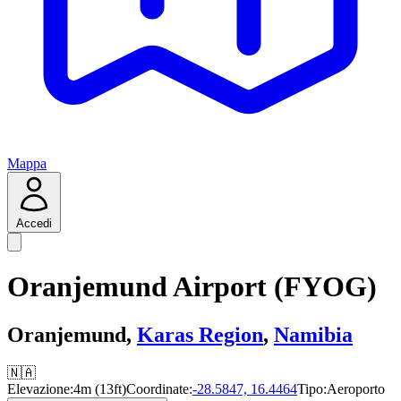
Mappa
Accedi
Oranjemund Airport (FYOG)
Oranjemund,
Karas Region
,
Namibia
🇳🇦
Elevazione:
4m (13ft)
Coordinate:
-28.5847, 16.4464
Tipo:
Aeroporto