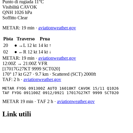
Punto di rugiada
11°C
Visibilità
CAVOK
QNH
1026 hPa
Soffitto
Clear
METAR:
19 min
·
aviationweather.gov
Pista
Traverso
Prua
20
●
→L 12 kt
14 kt ↑
02
●
←R 12 kt
14 kt ↓
METAR:
19 min
·
aviationweather.gov
12:00Z → 21:00Z
VFR
[17017G27KT 9999 SCT020]
170° 17 kt G27 · 9.7 km · Scattered (SCT) 2000ft
TAF:
2 h
·
aviationweather.gov
METAR FYOG 091300Z AUTO 16018KT CAVOK 15/11 Q1026

TAF FYOG 091100Z 0912/0921 17017G27KT 9999 SCT020
METAR
19 min
·
TAF
2 h
·
aviationweather.gov
Link utili