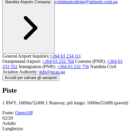
communications@airports.com.na
Namibia Airports Company:
General Airport Inquiries:
+264 63 234 111
Oranjemund Airport:
+264 63 232 764
Customs (PNR):
+264 63
233 552
Immigration (PNR):
+264 63 232 756
Namibia Civil
Aviation Authority:
info@ncaa.na
Accedi per salvare gli aeroporti
Piste
1 RWY, 1600m/5249ft
1 Runway, più lungo: 1600m/5249ft (paved)
Fonte:
OpenAIP
02/20
Asfalto
Lunghezza