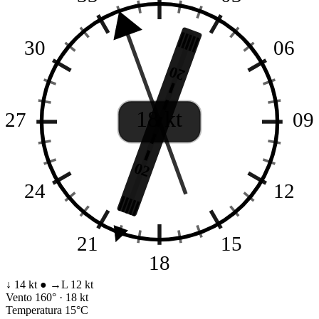
30
06
20
18 kt
27
09
02
24
12
21
15
18
↓ 14 kt
●
→L 12 kt
Vento
160° · 18 kt
Temperatura
15°C