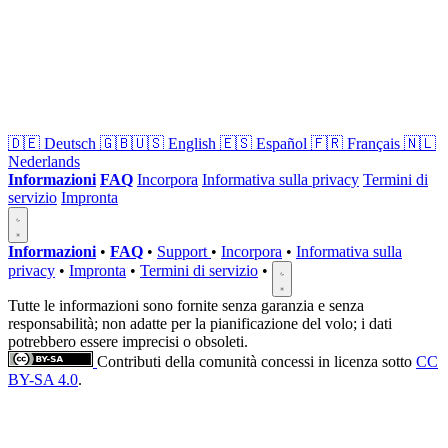
🇩🇪
Deutsch
🇬🇧🇺🇸
English
🇪🇸
Español
🇫🇷
Français
🇳🇱
Nederlands
Informazioni
FAQ
Incorpora
Informativa sulla privacy
Termini di
servizio
Impronta
Informazioni
•
FAQ
•
Support
•
Incorpora
•
Informativa sulla
privacy
•
Impronta
•
Termini di servizio
•
Tutte le informazioni sono fornite senza garanzia e senza
responsabilità; non adatte per la pianificazione del volo; i dati
potrebbero essere imprecisi o obsoleti.
Contributi della comunità concessi in licenza sotto
CC
BY-SA 4.0
.