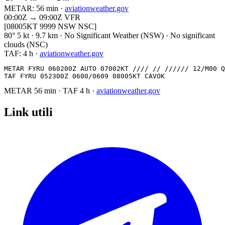
METAR:
56 min
·
aviationweather.gov
00:00Z → 09:00Z
VFR
[08005KT 9999 NSW NSC]
80° 5 kt · 9.7 km · No Significant Weather (NSW) · No significant
clouds (NSC)
TAF:
4 h
·
aviationweather.gov
METAR FYRU 060200Z AUTO 07002KT //// // ////// 12/M00 Q
TAF FYRU 052300Z 0600/0609 08005KT CAVOK
METAR
56 min
·
TAF
4 h
·
aviationweather.gov
Link utili