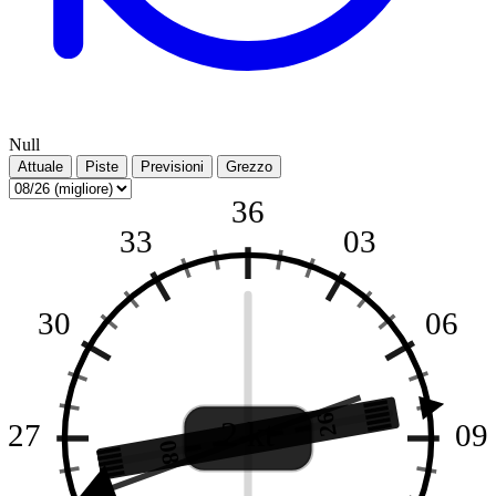
Null
Attuale
Piste
Previsioni
Grezzo
36
33
03
30
06
26
2 kt
27
09
08