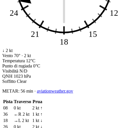
24
12
21
15
18
↓ 2 kt
Vento
70° · 2 kt
Temperatura
12°C
Punto di rugiada
0°C
Visibilità
N/D
QNH
1023 hPa
Soffitto
Clear
METAR:
56 min
·
aviationweather.gov
Pista
Traverso
Prua
08
0 kt
2 kt ↑
36
←R 2 kt
1 kt ↑
18
→L 2 kt
1 kt ↓
26
0 kt
2 kt ↓