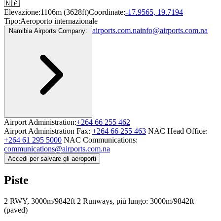
🇳🇦
Elevazione:
1106m (3628ft)
Coordinate:
-17.9565, 19.7194
Tipo:
Aeroporto internazionale
airports.com.na
info@airports.com.na
Namibia Airports Company:
Airport Administration:
+264 66 255 462
Airport Administration Fax:
+264 66 255 463
NAC Head Office:
+264 61 295 5000
NAC Communications:
communications@airports.com.na
Accedi per salvare gli aeroporti
Piste
2 RWY, 3000m/9842ft
2 Runways, più lungo: 3000m/9842ft
(paved)