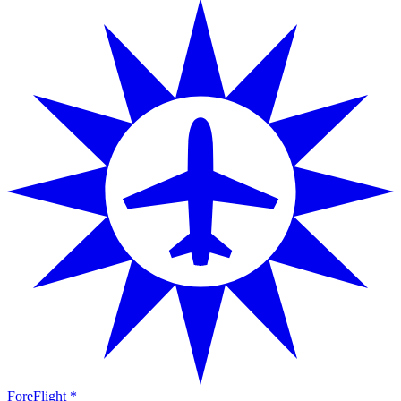
ForeFlight *