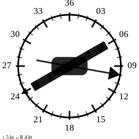
36
33
03
30
06
24
6 kt
27
09
06
24
12
21
15
18
↓ 5 kt
←R 4 kt