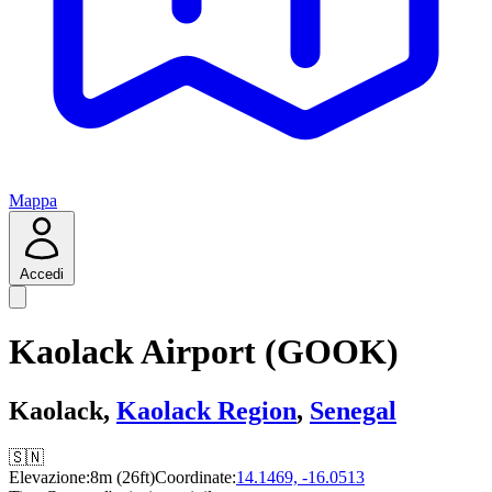
Mappa
Accedi
Kaolack Airport (GOOK)
Kaolack,
Kaolack Region
,
Senegal
🇸🇳
Elevazione:
8m (26ft)
Coordinate:
14.1469, -16.0513