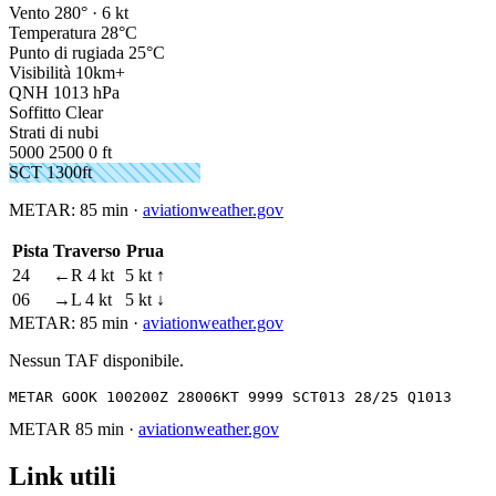
Vento
280° · 6 kt
Temperatura
28°C
Punto di rugiada
25°C
Visibilità
10km+
QNH
1013 hPa
Soffitto
Clear
Strati di nubi
5000
2500
0 ft
SCT 1300ft
METAR:
85 min
·
aviationweather.gov
Pista
Traverso
Prua
24
←R 4 kt
5 kt ↑
06
→L 4 kt
5 kt ↓
METAR:
85 min
·
aviationweather.gov
Nessun TAF disponibile.
METAR GOOK 100200Z 28006KT 9999 SCT013 28/25 Q1013
METAR
85 min
·
aviationweather.gov
Link utili