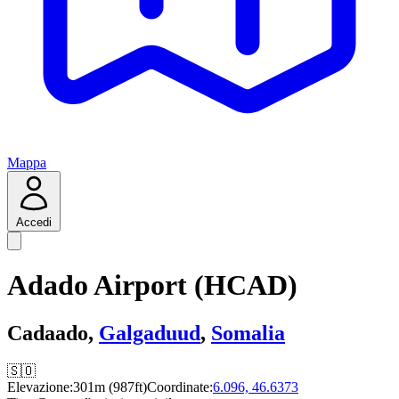
Mappa
Accedi
Adado Airport (HCAD)
Cadaado,
Galgaduud
,
Somalia
🇸🇴
Elevazione:
301m (987ft)
Coordinate:
6.096, 46.6373