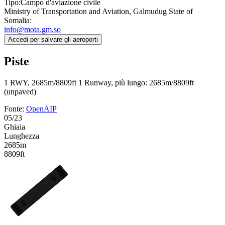
Tipo:
Campo d'aviazione civile
Ministry of Transportation and Aviation, Galmudug State of
Somalia:
info@mota.gm.so
Accedi per salvare gli aeroporti
Piste
1 RWY, 2685m/8809ft
1 Runway, più lungo: 2685m/8809ft
(unpaved)
Fonte:
OpenAIP
05/23
Ghiaia
Lunghezza
2685m
8809ft
23
05