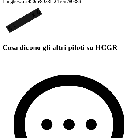
Lunghezza
2450m/8038ft
2450m/8038ft
24
06
Cosa dicono gli altri piloti su HCGR