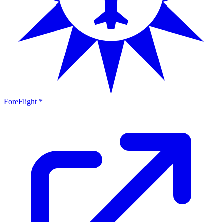
ForeFlight *