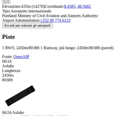
🇸🇴
Elevazione:
435m (1427ft)
Coordinate:
8.4585, 48.5682
Tipo:
Aeroporto internazionale
Puntland Ministry of Civil Aviation and Airports Authority:
Airport Administration:
+252 90 774 6123
Accedi per salvare gli aeroporti
Piste
1 RWY, 2450m/8038ft
1 Runway, più lungo: 2450m/8038ft (paved)
Fonte:
OpenAIP
06/24
Asfalto
Lunghezza
2450m
8038ft
24
06
06/24
Asfalto