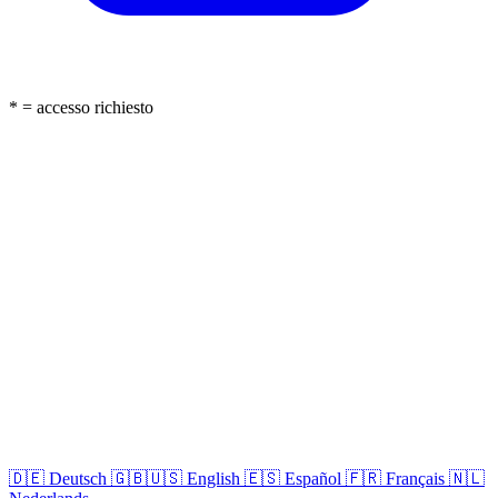
* = accesso richiesto
🇩🇪
Deutsch
🇬🇧🇺🇸
English
🇪🇸
Español
🇫🇷
Français
🇳🇱