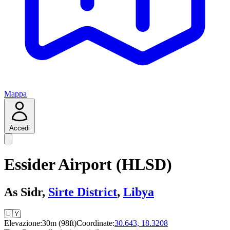
Mappa
Accedi
Essider Airport (HLSD)
As Sidr,
Sirte District
,
Libya
🇱🇾
Elevazione:
30m (98ft)
Coordinate:
30.643, 18.3208