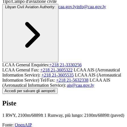
Tipo:
Campo d'aviazione civile
caa.gov.ly
info@caa.gov.ly
Libyan Civil Aviation Authority:
LCAA General Enquiries:
+218 21-3330256
LCAA General Fax:
+218 21-3605322
LCAA AIS (Aeronautical
Information Service):
+218 21-3605535
LCAA AIS (Aeronautical
Information Service) Tel/Fax:
+218 21-5632338
LCAA AIS
(Aeronautical Information Service):
ais@caa.gov.ly
Accedi per salvare gli aeroporti
Piste
1 RWY, 2100m/6889ft
1 Runway, più lungo: 2100m/6889ft (paved)
Fonte:
OpenAIP