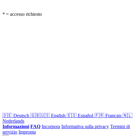
* = accesso richiesto
🇩🇪
Deutsch
🇬🇧🇺🇸
English
🇪🇸
Español
🇫🇷
Français
🇳🇱
Nederlands
Informazioni
FAQ
Incorpora
Informativa sulla privacy
Termini di
servizio
Impronta