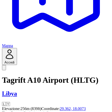
Mappa
Accedi
Tagrift A10 Airport (HLTG)
Libya
🇱🇾
Elevazione:
256m (839ft)
Coordinate:
29.362, 18.0073