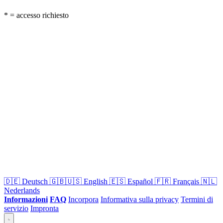
* = accesso richiesto
🇩🇪
Deutsch
🇬🇧🇺🇸
English
🇪🇸
Español
🇫🇷
Français
🇳🇱
Nederlands
Informazioni
FAQ
Incorpora
Informativa sulla privacy
Termini di
servizio
Impronta