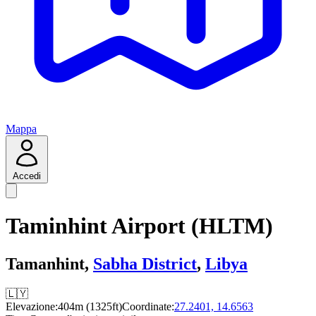
Mappa
Accedi
Taminhint Airport (HLTM)
Tamanhint,
Sabha District
,
Libya
🇱🇾
Elevazione:
404m (1325ft)
Coordinate:
27.2401, 14.6563