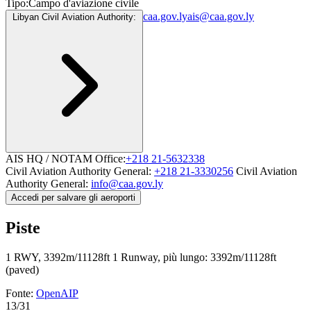
Tipo:
Campo d'aviazione civile
caa.gov.ly
ais@caa.gov.ly
Libyan Civil Aviation Authority:
AIS HQ / NOTAM Office:
+218 21-5632338
Civil Aviation Authority General:
+218 21-3330256
Civil Aviation
Authority General:
info@caa.gov.ly
Accedi per salvare gli aeroporti
Piste
1 RWY, 3392m/11128ft
1 Runway, più lungo: 3392m/11128ft
(paved)
Fonte:
OpenAIP
13/31