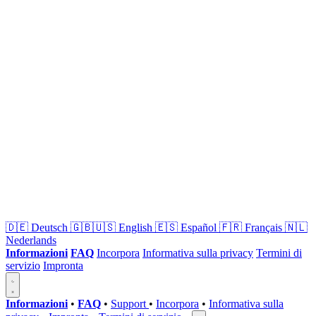
🇩🇪
Deutsch
🇬🇧🇺🇸
English
🇪🇸
Español
🇫🇷
Français
🇳🇱
Nederlands
Informazioni
FAQ
Incorpora
Informativa sulla privacy
Termini di
servizio
Impronta
Informazioni
•
FAQ
•
Support
•
Incorpora
•
Informativa sulla