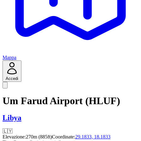
Mappa
Accedi
Um Farud Airport (HLUF)
Libya
🇱🇾
Elevazione:
270m (885ft)
Coordinate:
29.1833, 18.1833