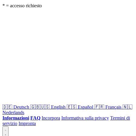
* = accesso richiesto
🇩🇪
Deutsch
🇬🇧🇺🇸
English
🇪🇸
Español
🇫🇷
Français
🇳🇱
Nederlands
Informazioni
FAQ
Incorpora
Informativa sulla privacy
Termini di
servizio
Impronta