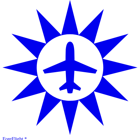
ForeFlight *