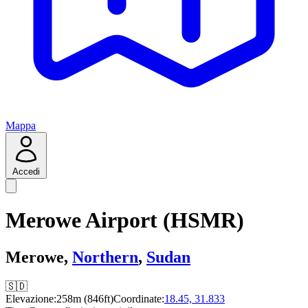
Mappa
Accedi
Merowe Airport (HSMR)
Merowe,
Northern
,
Sudan
🇸🇩
Elevazione:
258m (846ft)
Coordinate:
18.45, 31.833