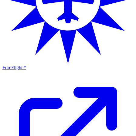
ForeFlight *