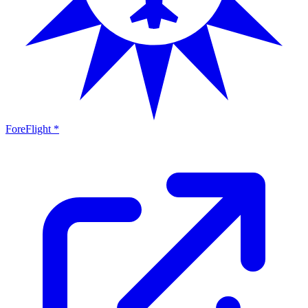
ForeFlight *