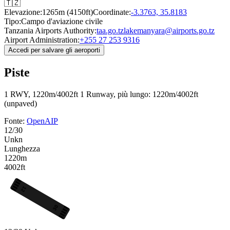
🇹🇿
Elevazione:
1265m (4150ft)
Coordinate:
-3.3763, 35.8183
Tipo:
Campo d'aviazione civile
Tanzania Airports Authority:
taa.go.tz
lakemanyara@airports.go.tz
Airport Administration:
+255 27 253 9316
Accedi per salvare gli aeroporti
Piste
1 RWY, 1220m/4002ft
1 Runway, più lungo: 1220m/4002ft
(unpaved)
Fonte:
OpenAIP
12/30
Unkn
Lunghezza
1220m
4002ft
12
30