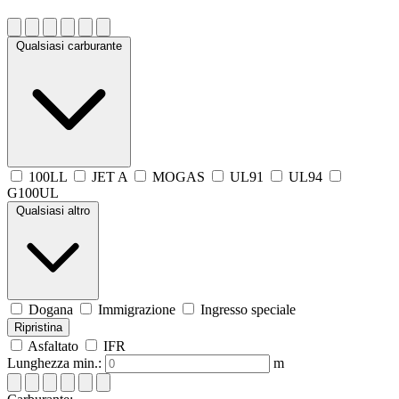
Qualsiasi carburante
100LL
JET A
MOGAS
UL91
UL94
G100UL
Qualsiasi altro
Dogana
Immigrazione
Ingresso speciale
Ripristina
Asfaltato
IFR
Lunghezza min.:
m