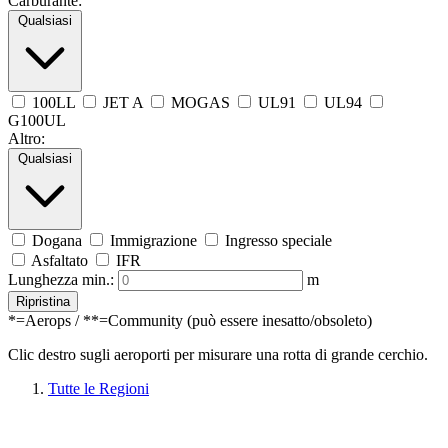
Carburante:
Qualsiasi
100LL
JET A
MOGAS
UL91
UL94
G100UL
Altro:
Qualsiasi
Dogana
Immigrazione
Ingresso speciale
Asfaltato
IFR
Lunghezza min.:
m
Ripristina
*=Aerops / **=Community (può essere inesatto/obsoleto)
Clic destro sugli aeroporti per misurare una rotta di grande cerchio.
Tutte le Regioni