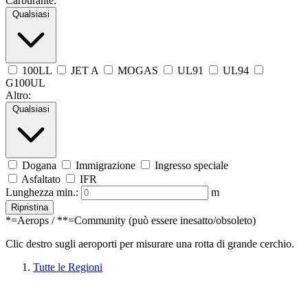
Carburante:
Qualsiasi
100LL
JET A
MOGAS
UL91
UL94
G100UL
Altro:
Qualsiasi
Dogana
Immigrazione
Ingresso speciale
Asfaltato
IFR
Lunghezza min.:
m
Ripristina
*=Aerops / **=Community (può essere inesatto/obsoleto)
Clic destro sugli aeroporti per misurare una rotta di grande cerchio.
Tutte le Regioni