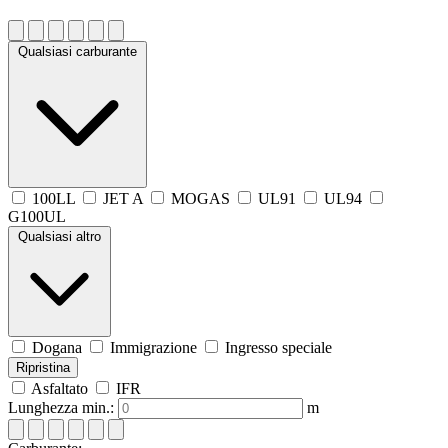
Qualsiasi carburante
100LL
JET A
MOGAS
UL91
UL94
G100UL
Qualsiasi altro
Dogana
Immigrazione
Ingresso speciale
Ripristina
Asfaltato
IFR
Lunghezza min.:
m