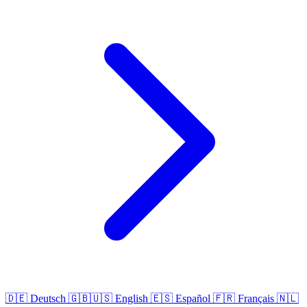
🇩🇪
Deutsch
🇬🇧🇺🇸
English
🇪🇸
Español
🇫🇷
Français
🇳🇱