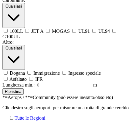
Carburante:
Qualsiasi
100LL
JET A
MOGAS
UL91
UL94
G100UL
Altro:
Qualsiasi
Dogana
Immigrazione
Ingresso speciale
Asfaltato
IFR
Lunghezza min.:
m
Ripristina
*=Aerops / **=Community (può essere inesatto/obsoleto)
Clic destro sugli aeroporti per misurare una rotta di grande cerchio.
Tutte le Regioni