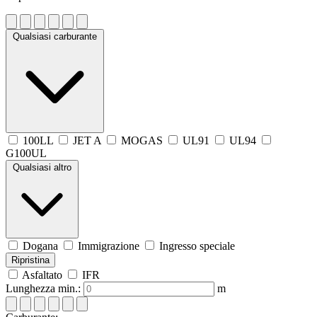
Qualsiasi carburante
100LL
JET A
MOGAS
UL91
UL94
G100UL
Qualsiasi altro
Dogana
Immigrazione
Ingresso speciale
Ripristina
Asfaltato
IFR
Lunghezza min.:
m