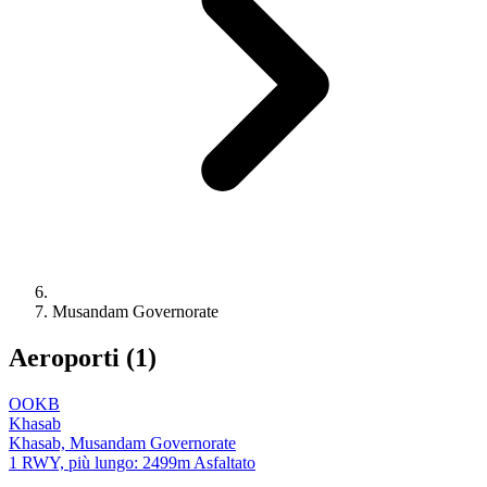
Musandam Governorate
Aeroporti (1)
OOKB
Khasab
Khasab, Musandam Governorate
1 RWY, più lungo: 2499m Asfaltato