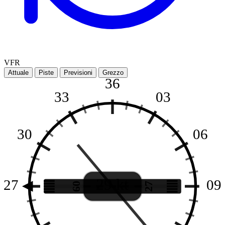
VFR
Attuale
Piste
Previsioni
Grezzo
36
33
03
30
06
29 kt
27
09
09
27