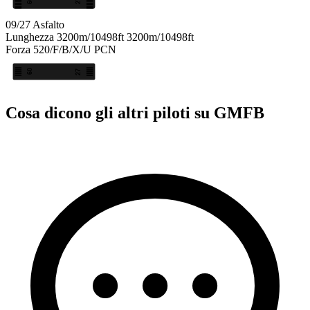
09
27
09/27
Asfalto
Lunghezza
3200m/10498ft
3200m/10498ft
Forza
520/F/B/X/U
PCN
09
27
Cosa dicono gli altri piloti su GMFB