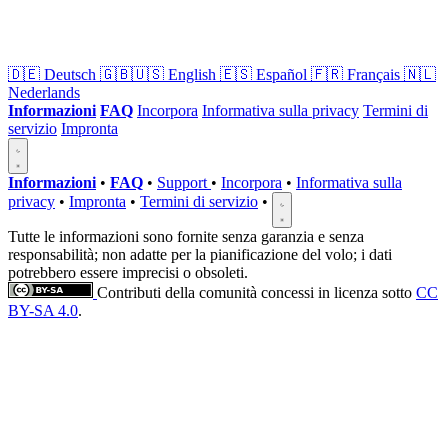
🇩🇪
Deutsch
🇬🇧🇺🇸
English
🇪🇸
Español
🇫🇷
Français
🇳🇱
Nederlands
Informazioni
FAQ
Incorpora
Informativa sulla privacy
Termini di
servizio
Impronta
Informazioni
•
FAQ
•
Support
•
Incorpora
•
Informativa sulla
privacy
•
Impronta
•
Termini di servizio
•
Tutte le informazioni sono fornite senza garanzia e senza
responsabilità; non adatte per la pianificazione del volo; i dati
potrebbero essere imprecisi o obsoleti.
Contributi della comunità concessi in licenza sotto
CC
BY-SA 4.0
.