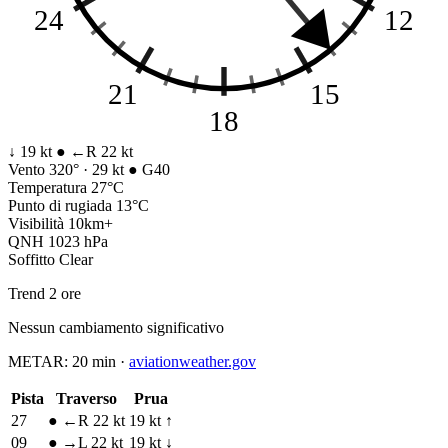
24
12
21
15
18
↓ 19 kt
●
←R 22 kt
Vento
320° · 29 kt
● G40
Temperatura
27°C
Punto di rugiada
13°C
Visibilità
10km+
QNH
1023 hPa
Soffitto
Clear
Trend 2 ore
Nessun cambiamento significativo
METAR:
20 min
·
aviationweather.gov
Pista
Traverso
Prua
27
●
←R 22 kt
19 kt ↑
09
●
→L 22 kt
19 kt ↓