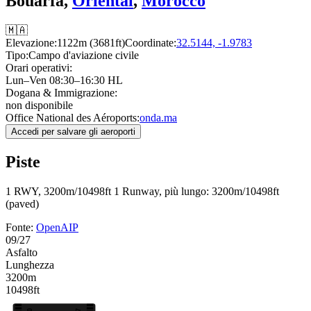
Bouarfa,
Oriental
,
Morocco
🇲🇦
Elevazione:
1122m (3681ft)
Coordinate:
32.5144, -1.9783
Tipo:
Campo d'aviazione civile
Orari operativi:
Lun–Ven 08:30–16:30 HL
Dogana & Immigrazione:
non disponibile
Office National des Aéroports:
onda.ma
Accedi per salvare gli aeroporti
Piste
1 RWY, 3200m/10498ft
1 Runway, più lungo: 3200m/10498ft
(paved)
Fonte:
OpenAIP
09/27
Asfalto
Lunghezza
3200m
10498ft