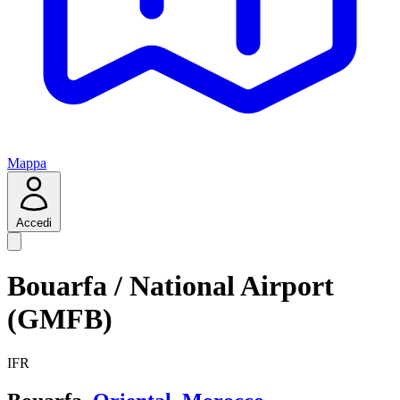
Mappa
Accedi
Bouarfa / National Airport
(GMFB)
IFR