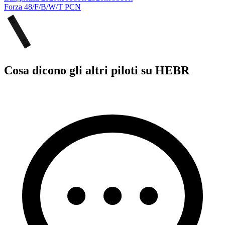
Forza
48/F/B/W/T
PCN
R
15
33
L
Cosa dicono gli altri piloti su HEBR