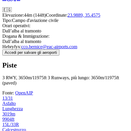
🇪🇬
Elevazione:
44m (144ft)
Coordinate:
23.9889, 35.4575
Tipo:
Campo d'aviazione civile
Orari operativi:
Dall’alba al tramonto
Dogana & Immigrazione:
Dall’alba al tramonto
Hebryfyx:
cco.bernice@eac-airports.com
Accedi per salvare gli aeroporti
Piste
3 RWY, 3650m/11975ft
3 Runways, più lungo: 3650m/11975ft
(paved)
Fonte:
OpenAIP
13/31
Asfalto
Lunghezza
3019m
9904ft
15L/33R
Calcestruzzo