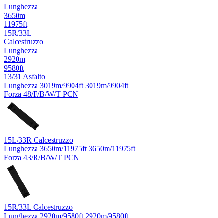
Lunghezza
3650m
11975ft
15R/33L
Calcestruzzo
Lunghezza
2920m
9580ft
13/31
Asfalto
Lunghezza
3019m/9904ft
3019m/9904ft
Forza
48/F/B/W/T
PCN
13
31
15L/33R
Calcestruzzo
Lunghezza
3650m/11975ft
3650m/11975ft
Forza
43/R/B/W/T
PCN
L
15
33
R
15R/33L
Calcestruzzo
Lunghezza
2920m/9580ft
2920m/9580ft