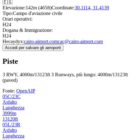
🇪🇬
Elevazione:
142m (465ft)
Coordinate:
30.1114, 31.4139
Tipo:
Campo d'aviazione civile
Orari operativi:
H24
Dogana & Immigrazione:
H24
Hecaydyx:
cairo-airport.com
cac@cairo-airport.com
Accedi per salvare gli aeroporti
Piste
3 RWY, 4000m/13123ft
3 Runways, più lungo: 4000m/13123ft
(paved)
Fonte:
OpenAIP
05C/23C
Asfalto
Lunghezza
3999m
13120ft
05L/23R
Asfalto
Lunghezza