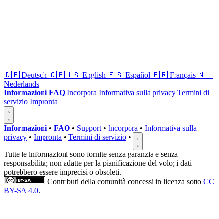
🇩🇪
Deutsch
🇬🇧🇺🇸
English
🇪🇸
Español
🇫🇷
Français
🇳🇱
Nederlands
Informazioni
FAQ
Incorpora
Informativa sulla privacy
Termini di
servizio
Impronta
Informazioni
•
FAQ
•
Support
•
Incorpora
•
Informativa sulla
privacy
•
Impronta
•
Termini di servizio
•
Tutte le informazioni sono fornite senza garanzia e senza
responsabilità; non adatte per la pianificazione del volo; i dati
potrebbero essere imprecisi o obsoleti.
Contributi della comunità concessi in licenza sotto
CC
BY-SA 4.0
.