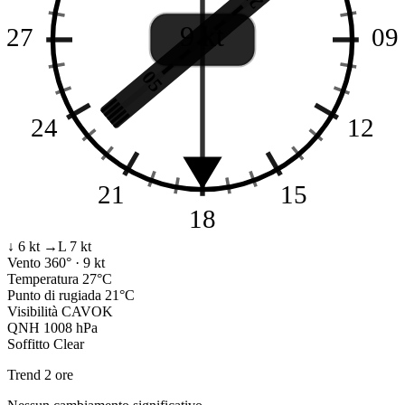
9 kt
27
09
05
24
12
21
15
18
↓ 6 kt
→L 7 kt
Vento
360° · 9 kt
Temperatura
27°C
Punto di rugiada
21°C
Visibilità
CAVOK
QNH
1008 hPa
Soffitto
Clear
Trend 2 ore