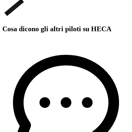
L
23
05
R
Cosa dicono gli altri piloti su HECA