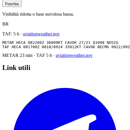
Foschia
Visibilità ridotta o base nuvolosa bassa.
BR
TAF:
5 h
·
aviationweather.gov
METAR HECA 082200Z 36009KT CAVOK 27/21 Q1008 NOSIG

TAF HECA 081700Z 0818/0924 35012KT CAVOK BECMG 0922/092
METAR
23 min
·
TAF
5 h
·
aviationweather.gov
Link utili