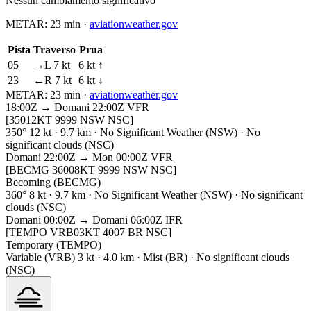
Nessun cambiamento significativo
METAR:
23 min
·
aviationweather.gov
Pista
Traverso
Prua
05
→L 7 kt
6 kt ↑
23
←R 7 kt
6 kt ↓
METAR:
23 min
·
aviationweather.gov
18:00Z → Domani 22:00Z
VFR
[35012KT 9999 NSW NSC]
350° 12 kt · 9.7 km · No Significant Weather (NSW) · No
significant clouds (NSC)
Domani 22:00Z → Mon 00:00Z
VFR
[BECMG 36008KT 9999 NSW NSC]
Becoming (BECMG)
360° 8 kt · 9.7 km · No Significant Weather (NSW) · No significant
clouds (NSC)
Domani 00:00Z → Domani 06:00Z
IFR
[TEMPO VRB03KT 4007 BR NSC]
Temporary (TEMPO)
Variable (VRB) 3 kt · 4.0 km · Mist (BR) · No significant clouds
(NSC)