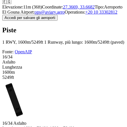
🇪🇬
Elevazione:
11m (36ft)
Coordinate:
27.3669, 33.6682
Tipo:
Aeroporto
El Gouna Airport:
ops@aviary.aero
Operations:
+20 10 33302812
Accedi per salvare gli aeroporti
Piste
1 RWY, 1600m/5249ft
1 Runway, più lungo: 1600m/5249ft (paved)
Fonte:
OpenAIP
16/34
Asfalto
Lunghezza
1600m
5249ft
16
34
16/34
Asfalto