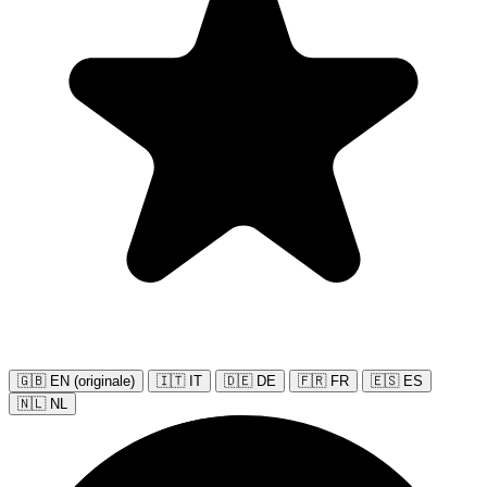
🇬🇧 EN (originale)
🇮🇹 IT
🇩🇪 DE
🇫🇷 FR
🇪🇸 ES
🇳🇱 NL