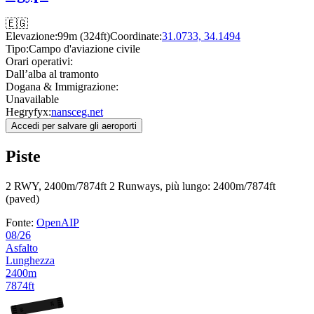
🇪🇬
Elevazione:
99m (324ft)
Coordinate:
31.0733, 34.1494
Tipo:
Campo d'aviazione civile
Orari operativi:
Dall’alba al tramonto
Dogana & Immigrazione:
Unavailable
Hegryfyx:
nansceg.net
Accedi per salvare gli aeroporti
Piste
2 RWY, 2400m/7874ft
2 Runways, più lungo: 2400m/7874ft
(paved)
Fonte:
OpenAIP
08/26
Asfalto
Lunghezza
2400m
7874ft
26
08