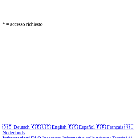
* = accesso richiesto
🇩🇪
Deutsch
🇬🇧🇺🇸
English
🇪🇸
Español
🇫🇷
Français
🇳🇱
Nederlands