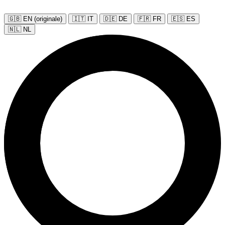
🇬🇧 EN (originale)
🇮🇹 IT
🇩🇪 DE
🇫🇷 FR
🇪🇸 ES
🇳🇱 NL