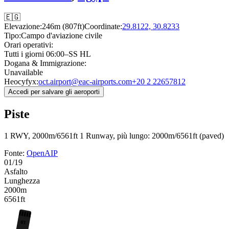
🇪🇬
Elevazione:
246m (807ft)
Coordinate:
29.8122, 30.8233
Tipo:
Campo d'aviazione civile
Orari operativi:
Tutti i giorni 06:00–SS HL
Dogana & Immigrazione:
Unavailable
Heocyfyx:
oct.airport@eac-airports.com
+20 2 22657812
Accedi per salvare gli aeroporti
Piste
1 RWY, 2000m/6561ft
1 Runway, più lungo: 2000m/6561ft (paved)
Fonte:
OpenAIP
01/19
Asfalto
Lunghezza
2000m
6561ft
19