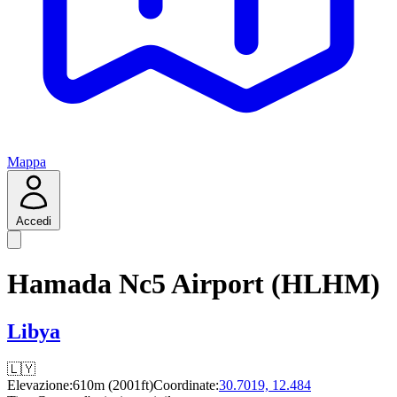
Mappa
Accedi
Hamada Nc5 Airport (HLHM)
Libya
🇱🇾
Elevazione:
610m (2001ft)
Coordinate:
30.7019, 12.484