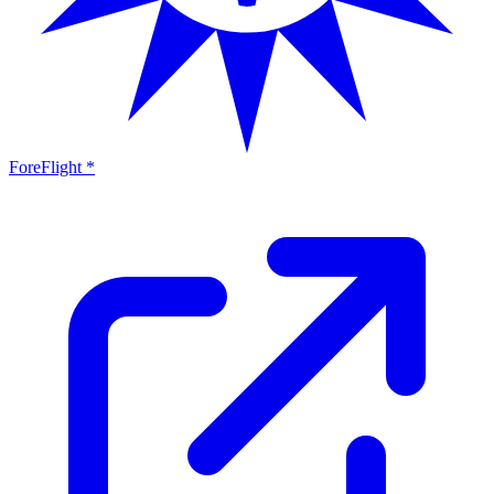
ForeFlight *