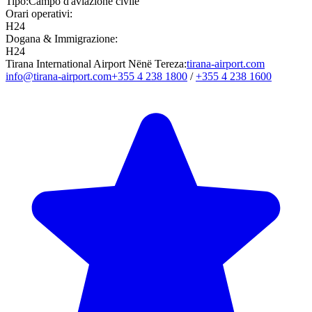
Tipo:
Campo d'aviazione civile
Orari operativi:
H24
Dogana & Immigrazione:
H24
Tirana International Airport Nënë Tereza:
tirana-airport.com
info@tirana-airport.com
+355 4 238 1800
/
+355 4 238 1600