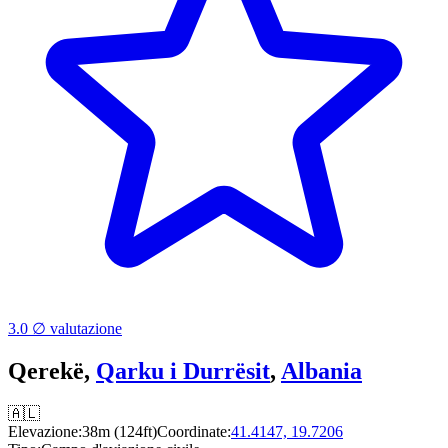
3.0 ∅ valutazione
Qerekë,
Qarku i Durrësit
,
Albania
🇦🇱
Elevazione:
38m (124ft)
Coordinate:
41.4147, 19.7206