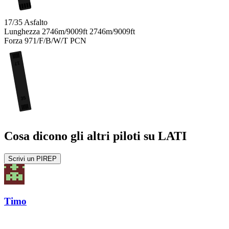
17/35
Asfalto
Lunghezza
2746m/9009ft
2746m/9009ft
Forza
971/F/B/W/T
PCN
17
35
Cosa dicono gli altri piloti su LATI
Scrivi un PIREP
Timo