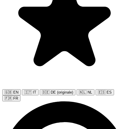
🇬🇧 EN
🇮🇹 IT
🇩🇪 DE (originale)
🇳🇱 NL
🇪🇸 ES
🇫🇷 FR