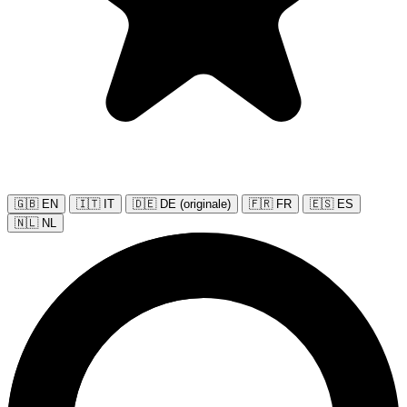
🇬🇧 EN
🇮🇹 IT
🇩🇪 DE (originale)
🇫🇷 FR
🇪🇸 ES
🇳🇱 NL