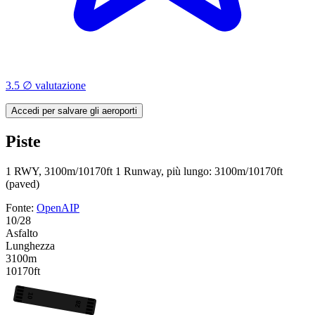
3.5 ∅ valutazione
Accedi per salvare gli aeroporti
Piste
1 RWY, 3100m/10170ft
1 Runway, più lungo: 3100m/10170ft
(paved)
Fonte:
OpenAIP
10/28
Asfalto
Lunghezza
3100m
10170ft
10
28