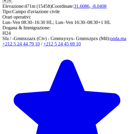
🇲🇦
Elevazione:
471m (1545ft)
Coordinate:
31.6086, -8.0408
Tipo:
Campo d'aviazione civile
Orari operativi:
Lun–Ven 08:30–16:30 HL
;
Lun–Ven 16:30–08:30+1 HL
Dogana & Immigrazione:
H24
Sfa / -Gmmxzazx (Civ) - Gmmxyxyx- Gmmxzpzx (Mil):
onda.ma
+212 5 24 44 79 10
/
+212 5 24 45 69 10