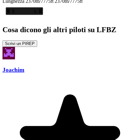
Lunghezza
2370m/7775ft
2370m/7775ft
09
27
Cosa dicono gli altri piloti su LFBZ
Scrivi un PIREP
Joachim