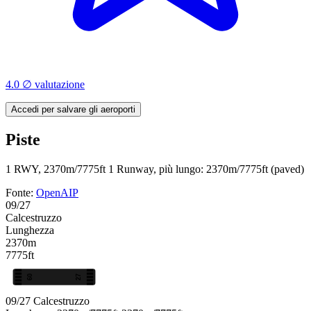
4.0 ∅ valutazione
Accedi per salvare gli aeroporti
Piste
1 RWY, 2370m/7775ft
1 Runway, più lungo: 2370m/7775ft (paved)
Fonte:
OpenAIP
09/27
Calcestruzzo
Lunghezza
2370m
7775ft
09
27
09/27
Calcestruzzo