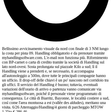
Bellissimo avvicinamento visuale da nord con finale di 3 NM lungo
la costa per pista 09. Handling obbligatorio e da prenotare tramite
myhandlingsoftware.com. L'e-mail non funziona più. Rifornimento
con BP-carnet o carta di credito tramite la società di Handling sul
lato nord-ovest. Sosta prolungata sul piazzale Kilo a sud; lì il
Handling viene a prenderti e, se necessario, ti accompagna
all'autonoleggio a 500m, dove tutte le principali compagnie hanno
un ufficio. Il drop-off delle chiavi è un po' nascosto nel corridoio tra
gli uffici. Il servizio del Handling è buono; tuttavia, eventuali
variazioni dell'orario di arrivo o partenza vanno comunicate via
myhandlingsoftware, poiché il personale viene programmato di
conseguenza. Le città di Biarritz, Bayonne, le località costiere a sud,
così come l'area montuosa a est (vallée des aldudes), meritano una
visita. 6/26 Atterraggio/Handling/4 giorni di parcheggio MTOW
1,25to € 286,46