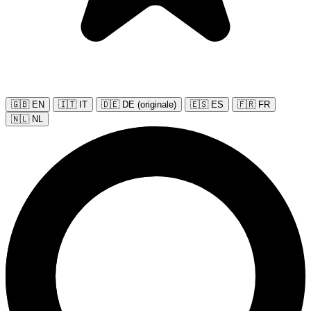
🇬🇧 EN
🇮🇹 IT
🇩🇪 DE (originale)
🇪🇸 ES
🇫🇷 FR
🇳🇱 NL