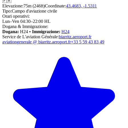
🇫🇷
Elevazione:
75m (246ft)
Coordinate:
43.4683, -1.5311
Tipo:
Campo d'aviazione civile
Orari operativi:
Lun–Ven 04:30–22:00 HL
Dogana & Immigrazione:
Dogana:
H24 •
Immigrazione:
H24
Service de L'aviation Générale:
biarritz.aeroport.fr
aviationgenerale @ biarritz.aeroport.fr
+33 5 59 43 83 49